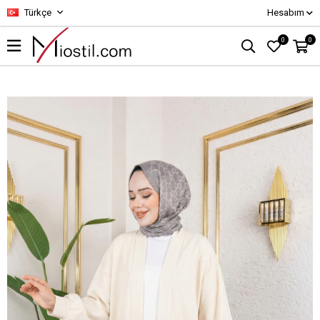
Türkçe
Hesabım
0
0