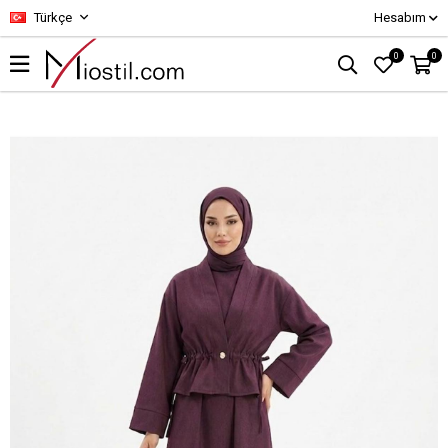
Türkçe
Hesabım
0
0