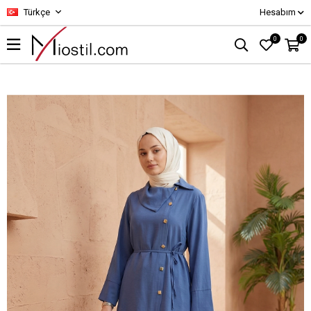
Türkçe
Hesabım
0
0