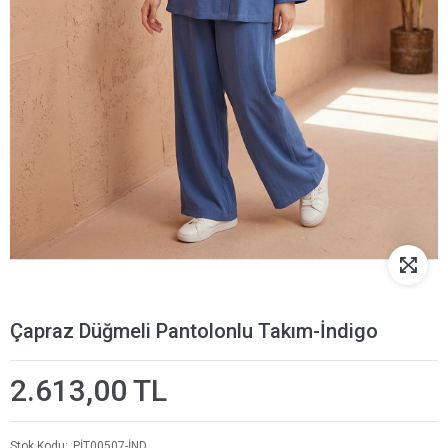
Çapraz Düğmeli Pantolonlu Takım-İndigo
2.613,00 TL
Stok Kodu
PİT00507-İND