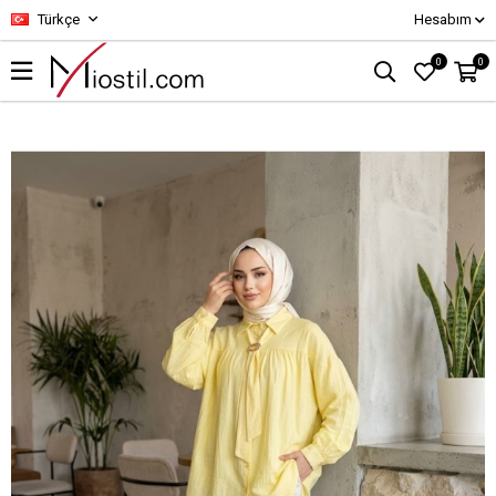
Türkçe
Hesabım
0
0