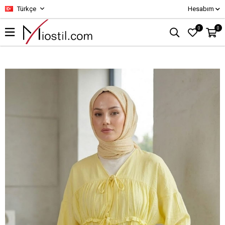
Türkçe
Hesabım
0
0