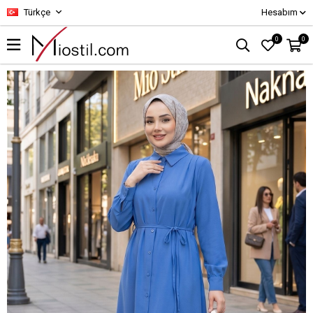
Türkçe
Hesabım
0
0