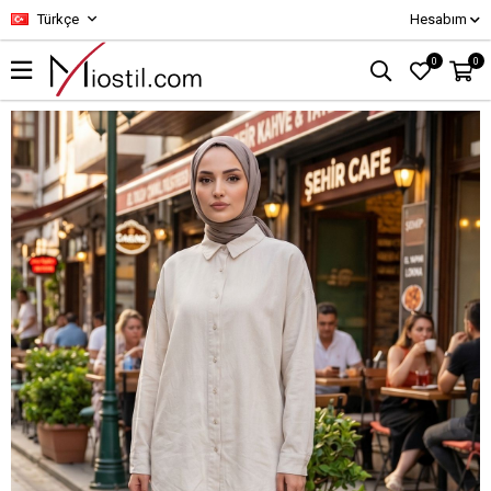
Türkçe
Hesabım
0
0