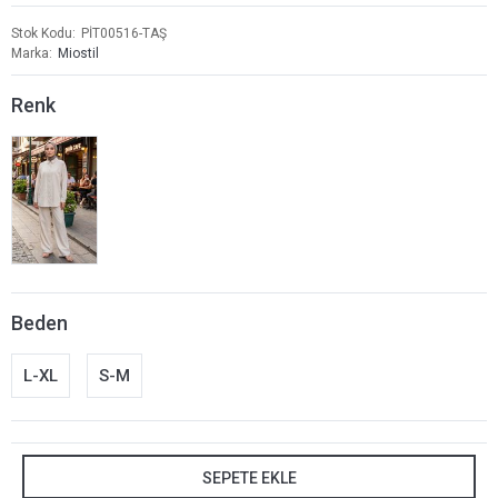
Stok Kodu
PİT00516-TAŞ
Marka
Miostil
Renk
Beden
L-XL
S-M
SEPETE EKLE