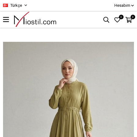
Türkçe
Hesabım
0
0