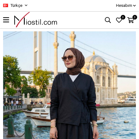
Türkçe
Hesabım
0
0