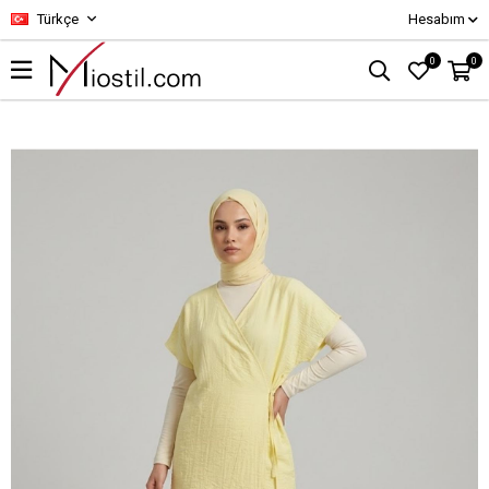
Türkçe
Hesabım
0
0