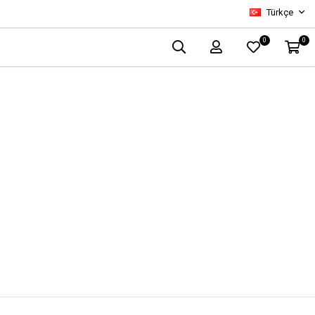
Türkçe
0
0