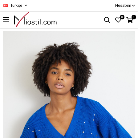
Türkçe
Hesabım
0
0