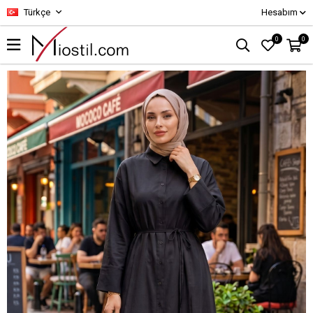
Türkçe
Hesabım
0
0