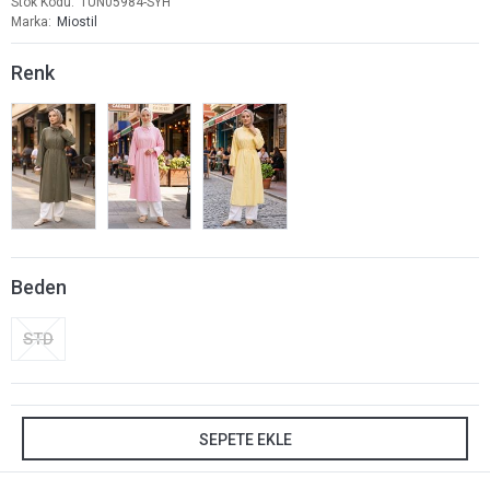
Stok Kodu
TUN05984-SYH
Marka
Miostil
Renk
Beden
STD
SEPETE EKLE