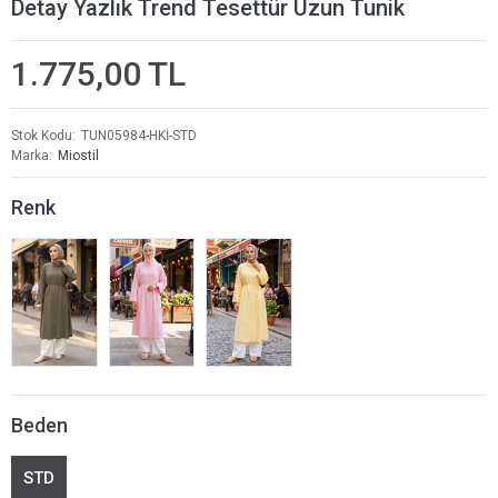
Detay Yazlık Trend Tesettür Uzun Tunik
1.775,00 TL
Stok Kodu
TUN05984-HKİ-STD
Marka
Miostil
Renk
Beden
STD