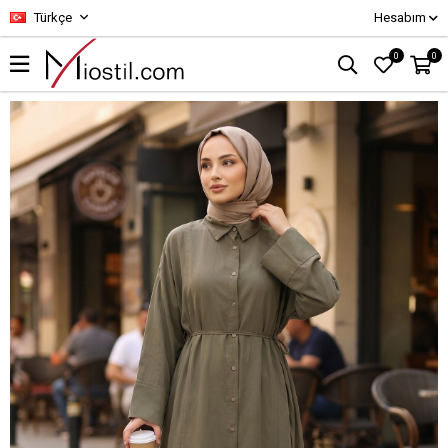
Türkçe
Hesabım
0
0