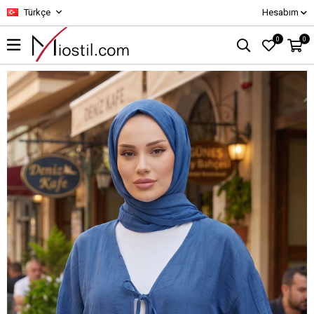
Türkçe
Hesabım
0
0