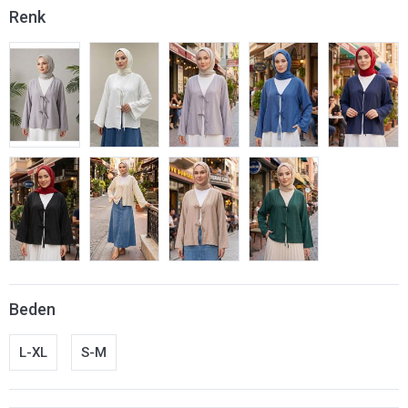
Renk
Beden
L-XL
S-M