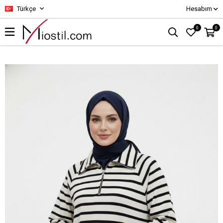
Türkçe
Hesabım
0
0