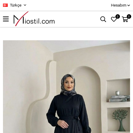
Türkçe
Hesabım
0
0