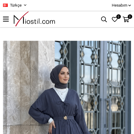
Türkçe
Hesabım
0
0