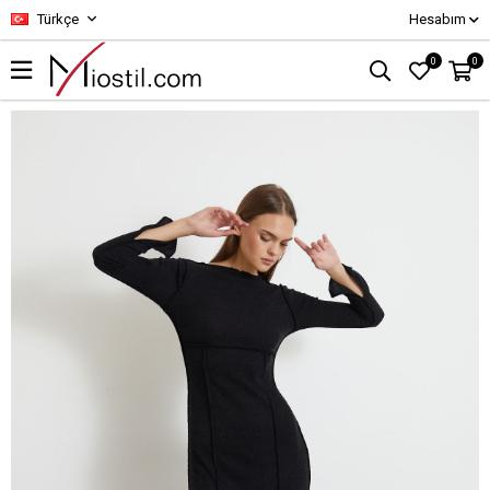
Türkçe
Hesabım
0
0