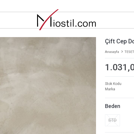
Çift Cep 
Anasayfa
TESET
1.031,
Stok Kodu
Marka
Beden
STD