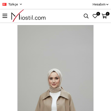
Türkçe
Hesabım
0
0