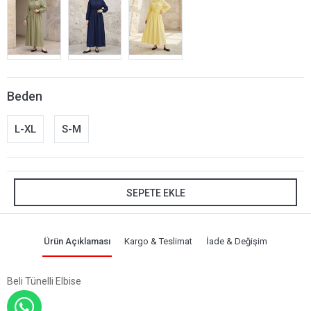
Beden
L-XL
S-M
SEPETE EKLE
Ürün Açıklaması
Kargo & Teslimat
İade & Değişim
Beli Tünelli Elbise
WHATSAPP İLE SİPARİŞ VER