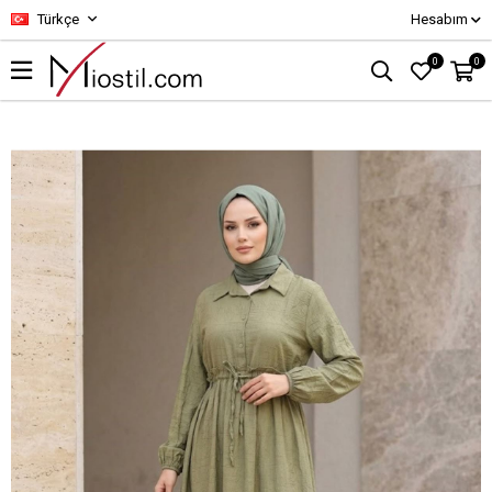
Türkçe
Hesabım
0
0