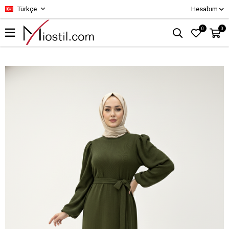
Türkçe
Hesabım
0
0