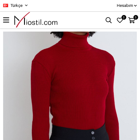
Türkçe
Hesabım
0
0