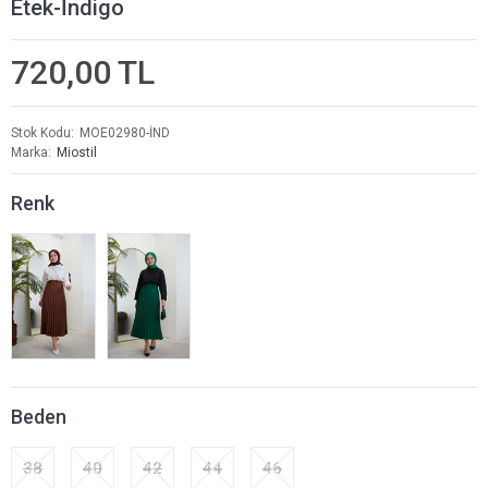
Etek-İndigo
720,00 TL
Stok Kodu
MOE02980-İND
Marka
Miostil
Renk
Beden
38
40
42
44
46