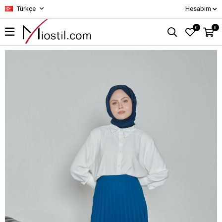
Türkçe
Hesabım
0
0